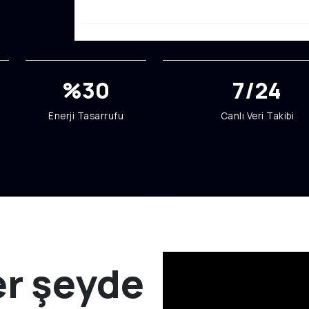
%30
7/24
Enerji Tasarrufu
Canlı Veri Takibi
er şeyde