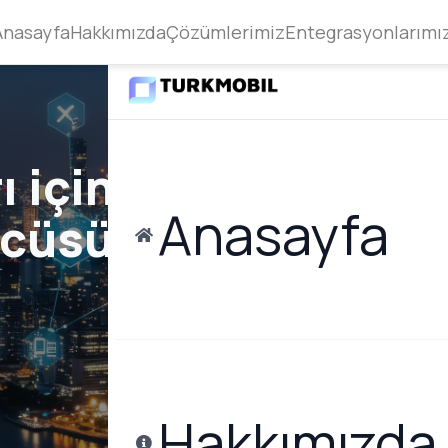
Anasayfa
Hakkımızda
Çözümlerimiz
Entegrasyonlarımı
 için Dijital
Anasayfa
cüsüyüz
Bütünleşik Veri Tasarımı
LoRaWAN 
(BVT)
Şehir genel
128K+ sayaçtan gelen verileri
gelen tüm
LoRaWAN ağ 
ortak veri modelinde
ini tek
sensör ve S
birleştirerek, CBS ve kurumsal
tünleşik
düşük güçte
sistemlere hazır hale getiren
merkeze ta
veri omurgası.
LoRaWAN A
BVT Detayları
Hakkımızda