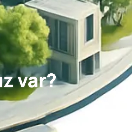
z var?