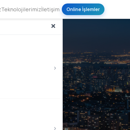
z
Teknolojilerimiz
İletişim
Online İşlemler
IoT & Gateway
Uzaktan Sayaç Okuma
ine yayılmış
Su sayacı, ısı sayacı ve diğer
geçitleri ile sayaç,
ölçüm cihazlarını uzaktan
CADA verilerini
okuyarak faturalama, kaçak
 ve güvenli şekilde
tespit ve kayıp-kaçak analizlerini
şıyoruz.
otomatikleştiriyoruz.
ltyapısı
Sayaç Çözümleri