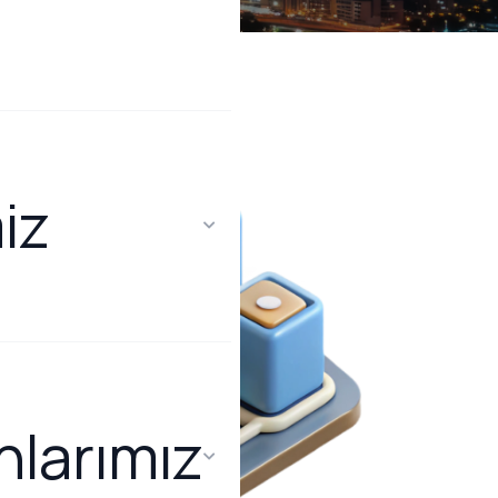
iz
larımız