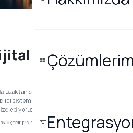
şfedin
jital
Çözümlerim
yla uzaktan sayaç
ilgi sistemleriyle
mize ediyoruz.
Entegrasyon
kıllı şehir projelerinde