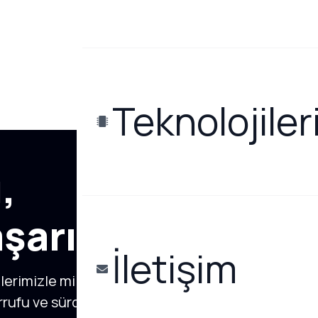
Teknolojiler
,
aşarı
İletişim
lerimizle milyonlarca
rrufu ve sürdürülebilir