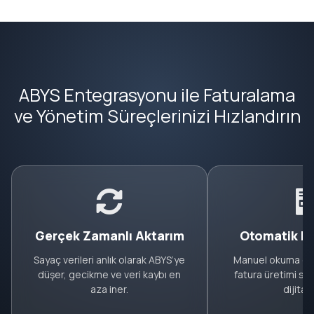
ABYS Entegrasyonu ile Faturalama
ve Yönetim Süreçlerinizi Hızlandırın
Gerçek Zamanlı Aktarım
Otomatik F
Sayaç verileri anlık olarak ABYS’ye
Manuel okuma ol
düşer, gecikme ve veri kaybı en
fatura üretimi sağ
aza iner.
dijitall