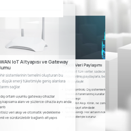
WAN IoT Altyapısı ve Gateway
Yetkili Veri Paylaşımı
lumu
Kuruma ait tüm veriler, sadece tanımlı ve
şehir sistemlerinin temelini oluşturan bu
yetkilendirilmiş paydaşlarla, belirlenen sınırlar
ı, düşük enerji tüketimiyle geniş alanlara
içinde paylaşılır.
tarımı sağlar.
Erişim Kontrolü: Dış sistemlerle veri paylaşımı
önceden tanımlanmış kurallar dahilinde
 dış ortam uyumlu gateway cihazlar
gerçekleşir.
ş kapsama alanı ve yüzlerce cihazla aynı anda
Şeffaf Veri Akışı: Kimin, ne zaman, hangi veriye
antı
eriştiği kayıt altındadır.
ntisiz veri akışı ve otomatik yedekleme
Veri Güvenliği: Her aktarım noktası güvenlik
protokolleriyle korunur.
nli ve sürdürülebilir bağlantı altyapıs