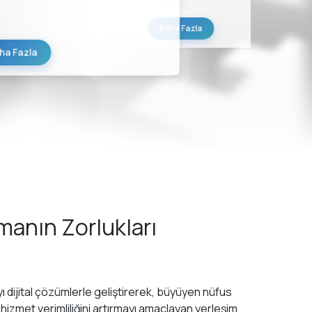
Daha Fazla
ha Fazla
rmanın Zorlukları
ıyı dijital çözümlerle geliştirerek, büyüyen nüfus
 hizmet verimliliğini artırmayı amaçlayan yerleşim