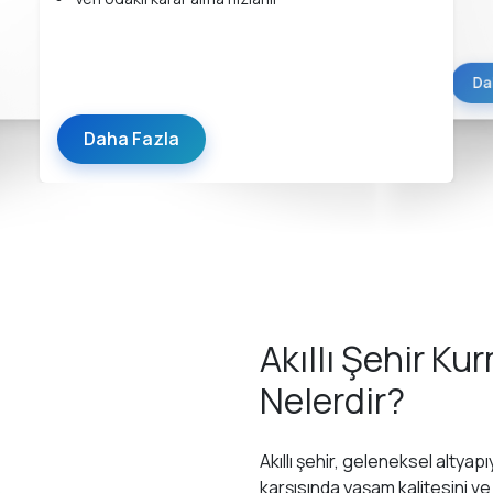
Da
Daha Fazla
Akıllı Şehir Ku
Nelerdir?
Akıllı şehir, geleneksel altyap
karşısında yaşam kalitesini ve