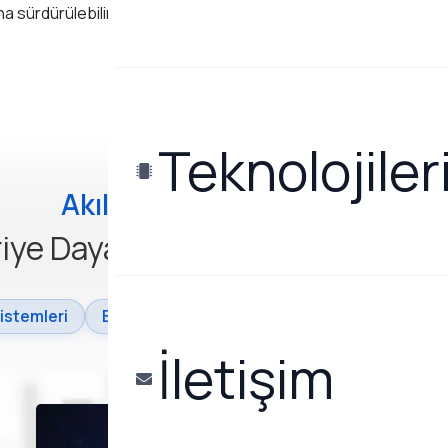
ha sürdürülebilir hale geliyor
Teknolojiler
Akıllı Şehir Çözümlerimiz
riye Dayalı Dijital Dönüşümün G
stemleri
Bütünleşik Veri Tasarımı
LoRaWAN, IoT ve
İletişim
3
/
5