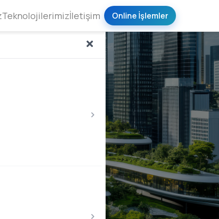
z
Teknolojilerimiz
İletişim
Online İşlemler
IoT & Gateway
Uzaktan Sayaç Okuma
ine yayılmış
Su sayacı, ısı sayacı ve diğer
geçitleri ile sayaç,
ölçüm cihazlarını uzaktan
CADA verilerini
okuyarak faturalama, kaçak
 ve güvenli şekilde
tespit ve kayıp-kaçak analizlerini
şıyoruz.
otomatikleştiriyoruz.
ltyapısı
Sayaç Çözümleri