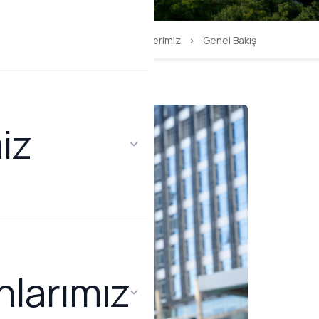
Anasayfa
>
Çözümlerimiz
>
Genel Bakış
iz
larımız