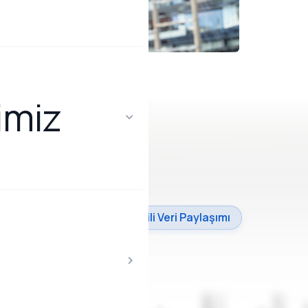
imiz
ücü
 Gateway Altyapısı
Yetkili Veri Paylaşımı