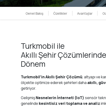
Tüm çözümlerimizi ke
Genel Bakış
Özellikler
Avantajlar
Gü
Turkmobil ile
Akıllı Şehir Çözümlerinde
Dönem
Turkmobil’in Akıllı Şehir Çözümü
, altyapı ve k
ölçekte optimize ederek şehirleri daha
akıllı, gü
getiriyor.
Gelişmiş
Nesnelerin İnterneti (IoT)
sensör tekno
genelinde
kesintisiz veri toplama ve analiz
imk