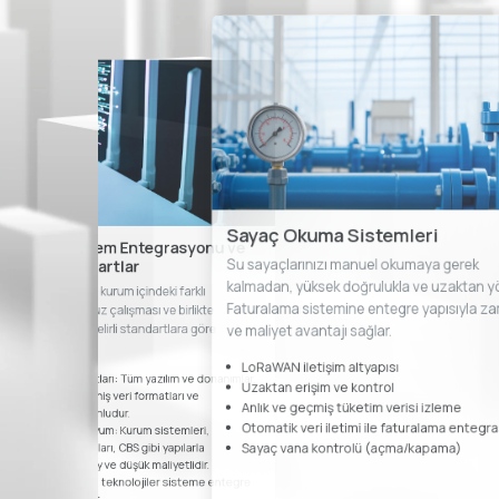
Sayaç Okuma Sistemleri
Kurum İçi Sistem Entegrasyonu ve
Su sayaçlarınızı manuel okumaya gerek
İletişim Standartlar
kalmadan, yüksek doğrulukla ve uzaktan y
üm çözümlerimiz, kurum içindeki farklı
Faturalama sistemine entegre yapısıyla z
istemlerin sorunsuz çalışması ve birlikte
aberleşmesi için belirli standartlara göre
ve maliyet avantajı sağlar.
asarlanır.
LoRaWAN iletişim altyapısı
API & Veri Standartları: Tüm yazılım ve donanımlar,
Uzaktan erişim ve kontrol
önceden belirlenmiş veri formatları ve
Anlık ve geçmiş tüketim verisi izleme
protokollerle uyumludur.
Otomatik veri iletimi ile faturalama enteg
Sistemler Arası Uyum: Kurum sistemleri,
Sayaç vana kontrolü (açma/kapama)
faturalama yazılımları, CBS gibi yapılarla
entegrasyon kolay ve düşük maliyetlidir.
Modüler Yapı: Yeni teknolojiler sisteme entegre
edilebilir yapıdadır.