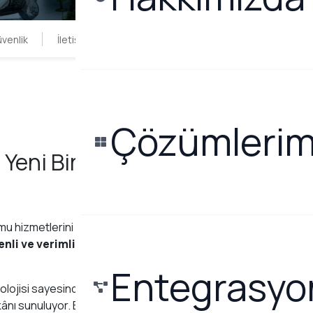
şfedin
venlik
İletişim
Çözümlerim
 Yeni Bir
amu hizmetlerini büyük
venli ve verimli
hale
Entegrasyon
lojisi sayesinde şehir
ânı sunuluyor. Bu sayede