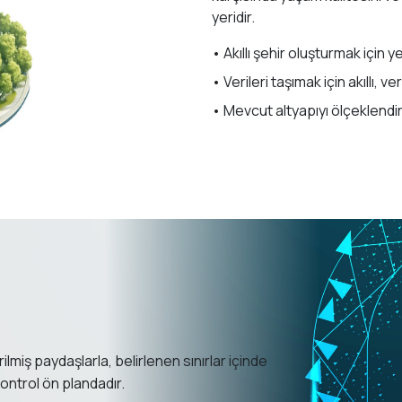
yeridir.
• Akıllı şehir oluşturmak için 
• Verileri taşımak için akıllı, v
• Mevcut altyapıyı ölçeklendi
ilmiş paydaşlarla, belirlenen sınırlar içinde
kontrol
ön plandadır.