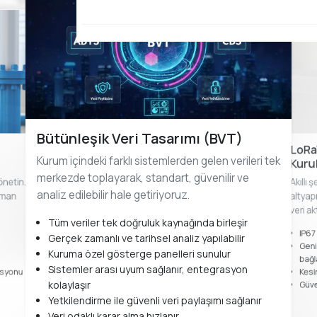
Bütünleşik Veri Tasarımı (BVT)
LoRa
Kurum içindeki farklı sistemlerden gelen verileri tek
Kuru
merkezde toplayarak, standart, güvenilir ve
önetin.
Akıllı 
analiz edilebilir hale getiriyoruz.
aman
altyap
veri ak
Tüm veriler tek doğruluk kaynağında birleşir
IP67
Gerçek zamanlı ve tarihsel analiz yapılabilir
Geni
Kuruma özel gösterge panelleri sunulur
bağl
Sistemler arası uyum sağlanır, entegrasyon
rasyonu
Kesi
kolaylaşır
Güve
Yetkilendirme ile güvenli veri paylaşımı sağlanır
Veri odaklı karar alma hızlanır